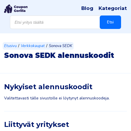
Blog
Kategoriat
Products
search
Etsi
/
/
Etusivu
Verkkokaupat
Sonova SEDK
Sonova SEDK alennuskoodit
Nykyiset alennuskoodit
Valitettavasti tälle sivustolle ei löytynyt alennuskoodeja.
Liittyvät yritykset