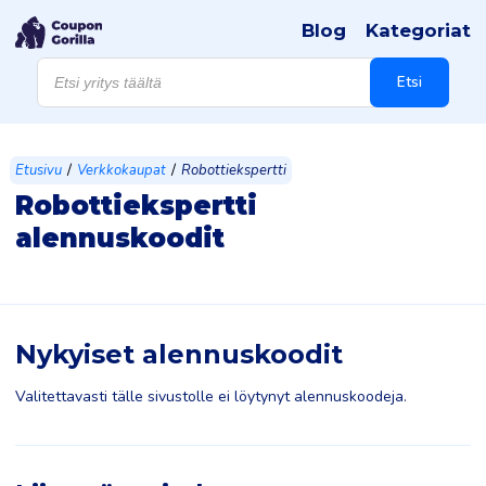
Blog
Kategoriat
Products
search
Etsi
/
/
Etusivu
Verkkokaupat
Robottiekspertti
Robottiekspertti
alennuskoodit
Nykyiset alennuskoodit
Valitettavasti tälle sivustolle ei löytynyt alennuskoodeja.