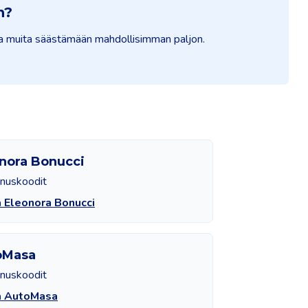
n?
auta muita säästämään mahdollisimman paljon.
nora Bonucci
nnuskoodit
 Eleonora Bonucci
oMasa
nnuskoodit
ä AutoMasa