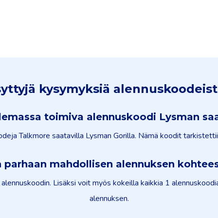
syttyjä kysymyksiä alennuskoodeis
emassa toimiva alennuskoodi Lysman saa
odeja Talkmore saatavilla Lysman Gorilla. Nämä koodit tarkistetti
n parhaan mahdollisen alennuksen kohtee
ennuskoodin. Lisäksi voit myös kokeilla kaikkia 1 alennuskoodia
alennuksen.