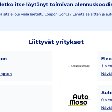
letko itse löytänyt toimivan alennuskoodi
 sitä ei ole vielä lueteltu Coupon Gorilla? Lähetä se sitten ja 
Liittyvät yritykset
ton
Eleo
1 ale
ington
Näytä
Aut
0 ale
Näyt