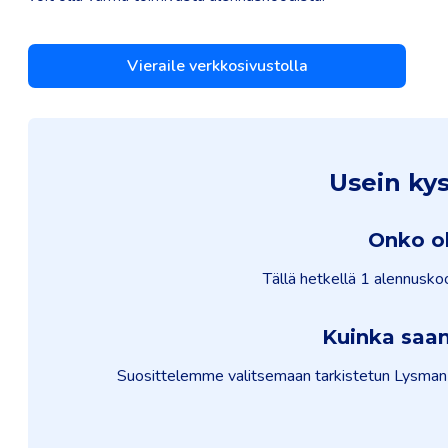
Vieraile verkkosivustolla
Usein ky
Onko ol
Tällä hetkellä 1 alennusko
Kuinka saa
Suosittelemme valitsemaan tarkistetun Lysman al