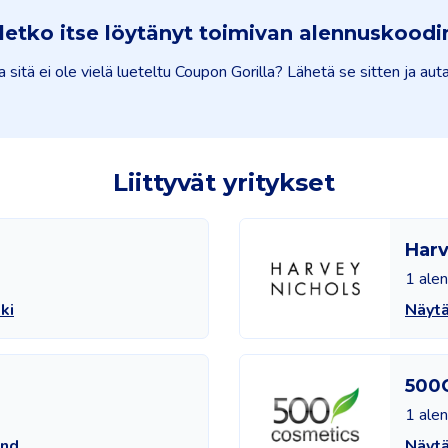
letko itse löytänyt toimivan alennuskoodi
a sitä ei ole vielä lueteltu Coupon Gorilla? Lähetä se sitten ja 
Liittyvät yritykset
Harv
1 ale
ki
Näytä
500
1 ale
and
Näyt