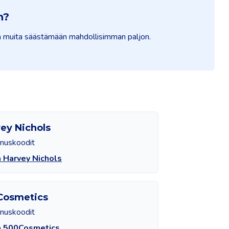
n?
auta muita säästämään mahdollisimman paljon.
ey Nichols
nnuskoodit
 Harvey Nichols
Cosmetics
nnuskoodit
ä 500Cosmetics