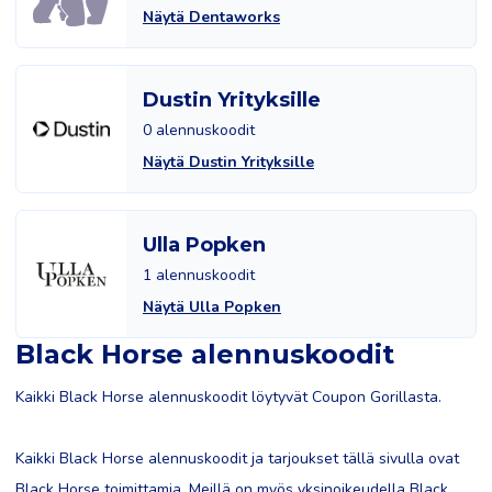
Näytä Dentaworks
Dustin Yrityksille
0 alennuskoodit
Näytä Dustin Yrityksille
Ulla Popken
1 alennuskoodit
Näytä Ulla Popken
Black Horse alennuskoodit
Kaikki Black Horse alennuskoodit löytyvät Coupon Gorillasta.
Kaikki Black Horse alennuskoodit ja tarjoukset tällä sivulla ovat
Black Horse toimittamia. Meillä on myös yksinoikeudella Black