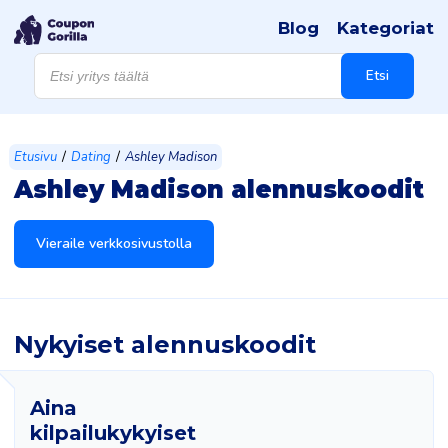
Blog
Kategoriat
Products
search
Etsi
/
/
Etusivu
Dating
Ashley Madison
Ashley Madison alennuskoodit
Vieraile verkkosivustolla
Nykyiset alennuskoodit
Aina
kilpailukykyiset